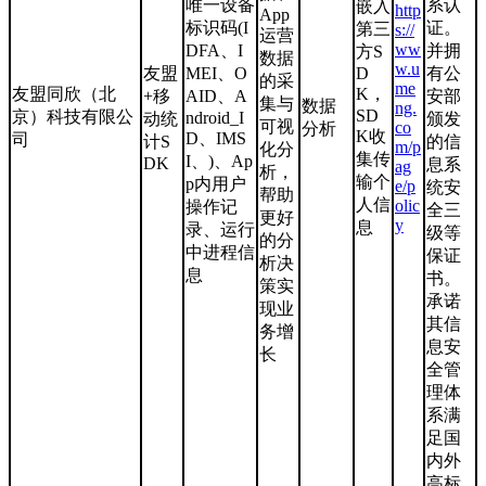
唯一设备
系认
嵌入
http
App
标识码(I
证。
第三
s://
运营
ww
DFA、I
并拥
方S
数据
w.u
友盟
MEI、O
D
有公
的采
me
友盟同欣（北
K，
+移
AID、A
安部
集与
数据
ng.
SD
京）科技有限公
ndroid_I
动统
颁发
可视
co
分析
K收
D、IMS
司
计S
的信
m/p
化分
集传
I、)、Ap
DK
息系
ag
析，
输个
p内用户
e/p
统安
帮助
人信
olic
操作记
全三
更好
y
息
录、运行
级等
的分
中进程信
保证
析决
息
书。
策实
承诺
现业
其信
务增
息安
长
全管
理体
系满
足国
内外
高标