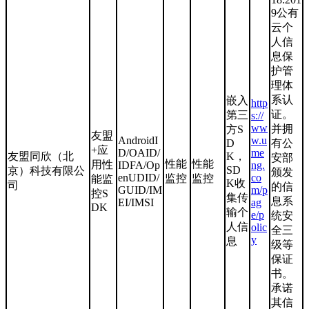
9公有
云个
人信
息保
护管
理体
系认
嵌入
http
证。
第三
s://
ww
并拥
方S
友盟
AndroidI
w.u
D
有公
+应
D/OAID/
me
友盟同欣（北
K，
安部
性能
性能
用性
IDFA/Op
ng.
SD
京）科技有限公
颁发
enUDID/
co
监控
监控
能监
K收
司
的信
GUID/IM
m/p
控S
集传
息系
EI/IMSI
ag
DK
输个
e/p
统安
人信
olic
全三
y
息
级等
保证
书。
承诺
其信