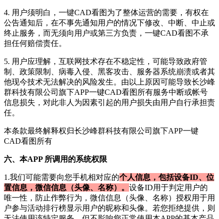
4. 用户须明白，
一键CAD看图
为了整体运营的需要，有权在
公告通知后，在不事先通知用户的情况下修改、中断、中止或
终止服务，而无须向用户或第三方负责，
一键CAD看图
不承
担任何赔偿责任。
5. 用户应理解，互联网技术存在不稳定性，可能导致政府管
制、政策限制、病毒入侵、黑客攻击、服务器系统崩溃或者其
他现今技术无法解决的风险发生。由以上原因可能导致
长沙峰
群科技有限公司
旗下APP
一键CAD看图
所有服务中断或帐号
信息损失，对此非人为因素引起的用户损失由用户自行承担责
任。
本条款最终解释权归
长沙峰群科技有限公司
旗下APP
一键
CAD看图
所有
六、本APP 所调用的系统权限
1.我们可能需要向您手机相对应的
个人信息，包括设备ID、位
置信息，微信信息（头像、名称）。
设备ID用于判定用户的
唯一性，防止作弊行为，微信信息（头像、名称）授权用于用
户参与活动排行榜显示用户的昵称和头像。若您拒绝提供，则
无法使用该特定服务，但不影响您正常使用本APP的基本产品