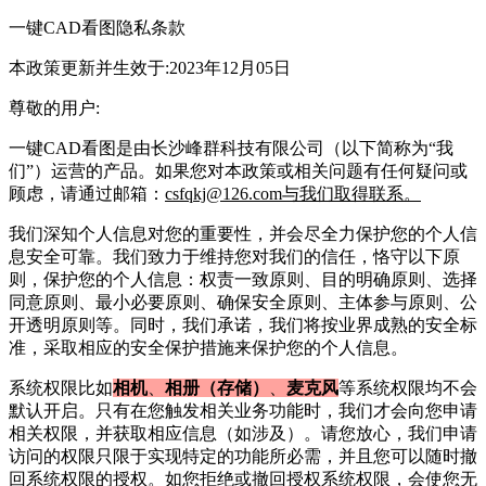
一键CAD看图
隐私条款
本政策更新并生效于:2023年12月05日
尊敬的用户:
一键CAD看图
是由
长沙峰群科技有限公司
（以下简称为“我
们”）运营的产品。如果您对本政策或相关问题有任何疑问或
顾虑，请通过邮箱：
csfqkj@126.com与我们取得联系。
我们深知个人信息对您的重要性，并会尽全力保护您的个人信
息安全可靠。我们致力于维持您对我们的信任，恪守以下原
则，保护您的个人信息：权责一致原则、目的明确原则、选择
同意原则、最小必要原则、确保安全原则、主体参与原则、公
开透明原则等。同时，我们承诺，我们将按业界成熟的安全标
准，采取相应的安全保护措施来保护您的个人信息。
系统权限比如
相机
、
相册（存储）
、
麦克风
等系统权限均不会
默认开启。只有在您触发相关业务功能时，我们才会向您申请
相关权限，并获取相应信息（如涉及）。请您放心，我们申请
访问的权限只限于实现特定的功能所必需，并且您可以随时撤
回系统权限的授权。如您拒绝或撤回授权系统权限，会使您无