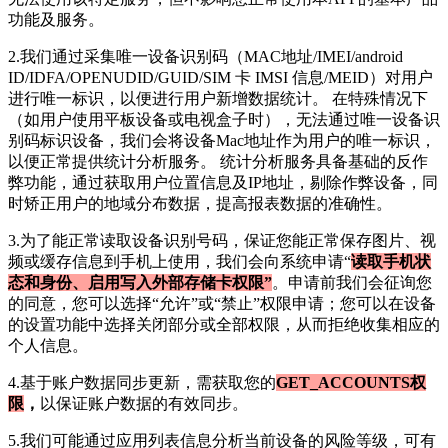
功能及服务。
2.我们通过采集唯一设备识别码（MAC地址/IMEI/android
ID/IDFA/OPENUDID/GUID/SIM 卡 IMSI 信息/MEID）对用户
进行唯一标识，以便进行用户新增数据统计。 在特殊情况下
（如用户使用平板设备或电视盒子时），无法通过唯一设备识
别码标识设备，我们会将设备Mac地址作为用户的唯一标识，
以便正常提供统计分析服务。 统计分析服务具备基础的反作
弊功能，通过获取用户位置信息及IP地址，剔除作弊设备，同
时矫正用户的地域分布数据，提高报表数据的准确性。
3.为了能正常读取设备识别号码，保证您能正常保存图片、视
频或缓存信息到手机上使用，我们会向系统申请“
读取手机状
态和身份、启用写入外部存储卡权限”
。申请前我们会征询您
的同意，您可以选择“允许”或“禁止”权限申请；您可以在设备
的设置功能中选择关闭部分或全部权限，从而拒绝收集相应的
个人信息。
4.基于账户数据同步更新，需获取您的
GET_ACCOUNTS权
限
，
以保证账户数据的有效同步。
5.我们可能通过应用列表信息分析当前设备的风险等级，可有