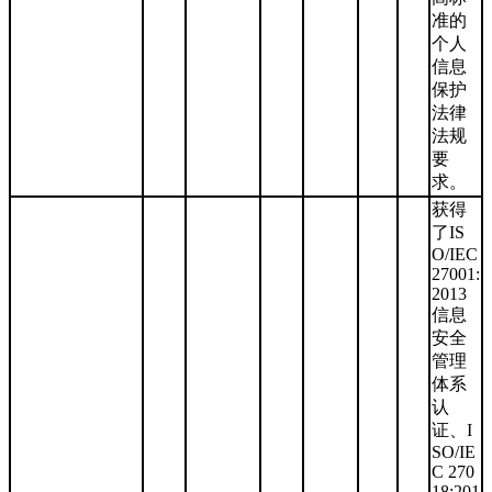
准的
个人
信息
保护
法律
法规
要
求。
获得
了IS
O/IEC
27001:
2013
信息
安全
管理
体系
认
证、I
SO/IE
C 270
18:201