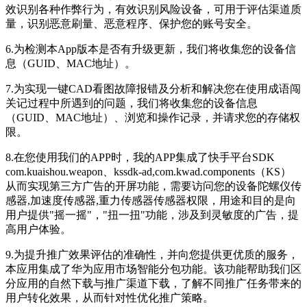
效识别各种作弊行为，有效识别风险设备，可用于评估渠道质
量，识别恶意刷量、恶意程序、保护您的账号安全。
6.为检测本App版本是否有升级更新，我们将收集您的设备信
息（GUID、MAC地址）。
7.为实现
一键CAD看图
故障报错及分析和解决您在使用成语闯
关记过程中所遇到的问题，我们将收集您的设备信息
（GUID、MAC地址）、浏览和操作记录，并请求您的存储权
限。
8.在您使用我们的APP时，我的APP集成了快手平台SDK
com.kuaishou.weapon、kssdk-ad,com.kwad.components（KS）
从而实现第三方广告的开屏功能，需要访问您的设备陀螺仪传
感器,加速度传感器,重力传感器传感器权限，用途和目的是向
用户提供"摇一摇"，"扭一扭"功能，涉及到灵敏度的广告，提
高用户体验。
9.为提升推广效果评估的准确性，并向您提供更优质的服务，
本应用集成了华为应用市场智能分包功能。该功能帮助我们区
分应用的自然下载与推广渠道下载，了解不同推广任务带来的
用户转化效果，从而针对性优化推广策略。