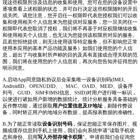
现这些权限所涉及信息的收集和使用。您可在您的设备设置中
逐项查看上述权眼的状态，并可自行决定这些权限随时的开后
或关闭。请您注意，您开启任一权限即代表您授权我们可以收
集和使用相关个人信息来为您提供对应服务，您一旦关闭任一
权限即代表您取消了授权，我们将不再基于对应权限继续收集
和使用相关个人信息，也无法为您提供该权限所对应的服务。
且若您拒绝提供，则无法使用该等特定服务，但不影响您正常
使用本应用的基本产品功能及服务）如我们使用您的个人信
息，超出了与收集时所声称的目的及具有直接或合理关联的范
围，我们将在使用您的个人信息前，再次向您告知并征得您的
明示同意。
A.启动App同意隐私协议后会采集唯一设备识别码(IMEI、
AndroidID、OPENUDID、、MAC、OAID、MEID、设备序
列号、GUID、SIM卡IMSI信息、SSID)对用户进行唯一标识，
以便进行诸如用户新增的数据统计。统计分析服务具备基础的
反作弊功能，通过获取
用户位置信息及IP地址
，剔除作弊设
备，同时矫正用户的地域分布数据，提高报表数据的准确性。
B.为了能正常读取
设备识别号码
，保证您能正常保存图片、视
频或缓存信息到手机上使用，我们会向系统申请"读取手机状
态和身份、启用
写入外部存储卡权限
"。申请前我们会征询您