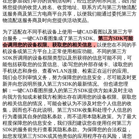
在您参加我们举办的营销活动时，经过您的明示同意，我们会
将您提供的收货人姓名、收货地址、联系方式与第三方物流配
送服务商及第三方电商平台共享，以便我们能通过委托第三方
物流配送服务商及时向您提供活动奖品。
为了适配在不同手机设备上使用
一键CAD看图
以及第三方平
台服务，
一键CAD看图
集成了第三方SDK。
第三方SDK可能
会调用您的设备权限、获取您的相关信息，
以便您在不同的手
机设备或第三方平台上正常使用相应功能。不同的第三方
SDK所调用的设备权限类型以及所获得的信息可能不同，可
能包括获取您的位置信息、读/写您的外部存储卡、读取您的
手机状态和身份、查看WLAN连接、检索正在运行的应用。
我们会尽到审慎义务，努力保障您的信息安全，尽可能及时更
新并向您说明所接入第三方SDK的最新情况。 但也请您理
解：
一键CAD看图
所接入的第三方SDK提供方如未及时主动
向我方告知或未被我方检测出存在调用您的设备权限、获取您
的相关信息的情况，可能会被认为不涉及对您个人信息的收
集，因而也不在此说明。第三方SDK收集和处理个人信息的
行为遵循其自身的隐私条款，而不适用本隐私政策。为了最大
程度保障您的信息安全，我们强烈建议您在使用任何第三方
SDK的服务前先行查看其隐私条款。为保障您的合法权益，
如您发现第三方SDK或其他类似的应用程序存在风险，请您