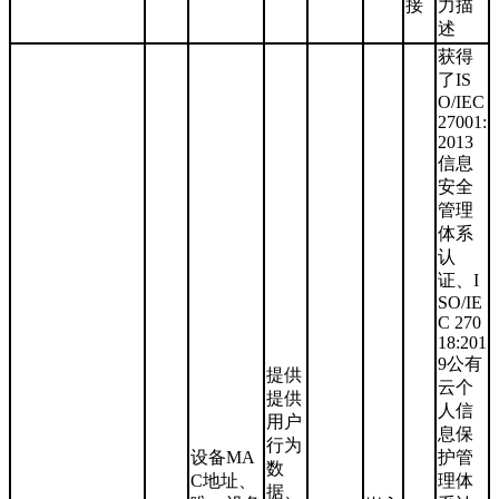
接
力描
述
获得
了IS
O/IEC
27001:
2013
信息
安全
管理
体系
认
证、I
SO/IE
C 270
18:201
9公有
提供
云个
提供
人信
用户
息保
行为
设备MA
护管
数
C地址、
理体
据、