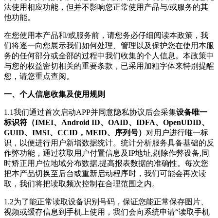
法使用相应功能，但并不影响您正常使用产品与/或服务的其
他功能。
在您使用本产品和/或服务前，请您务必仔细阅读本政策，我
们将逐一向您展示我们如何处理、管理以及保护您在使用本服
务的任何部分或全部的过程中我们收集的个人信息。本政策中
与您的权益密切相关的重要条款，已采用加粗字体来特别提醒
您，请您重点查阅。
一、个人信息收集及使用规则
1.1我们通过首次启动APP并同意隐私协议后会采集
设备唯一
标识符（IMEI、Android ID、OAID、IDFA、OpenUDID、
GUID、IMSI、CCID，MEID、序列号）
对用户进行唯一标
识，以便进行用户新增数据统计。统计分析服务具备基础的反
作弊功能，通过获取用户付置信息及IP地址,剔除作弊设备,同
时矫正用户位地域分布数据,提高报表数据的准确性。每次您
把本产品切换至后台或重新启动程序时，我们可能会再次读
取，我们将把读取频次控制在合理范围之内。
1.2为了能正常读取设备识别号码，保证您能正常保存图片、
视频或缓存信息到手机上使用，我们会向系统申请“读取手机