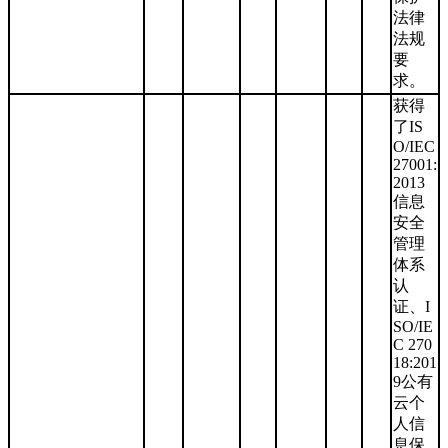
法律
法规
要
求。
获得
了IS
O/IEC
27001:
2013
信息
安全
管理
体系
认
证、I
SO/IE
C 270
18:201
9公有
云个
人信
息保