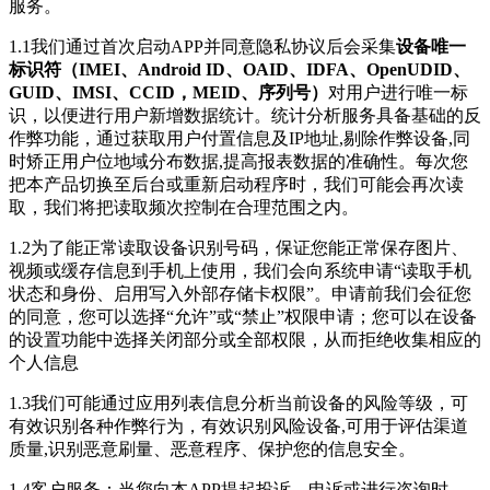
服务。
1.1我们通过首次启动APP并同意隐私协议后会采集
设备唯一
标识符（IMEI、Android ID、OAID、IDFA、OpenUDID、
GUID、IMSI、CCID，MEID、序列号）
对用户进行唯一标
识，以便进行用户新增数据统计。统计分析服务具备基础的反
作弊功能，通过获取用户付置信息及IP地址,剔除作弊设备,同
时矫正用户位地域分布数据,提高报表数据的准确性。每次您
把本产品切换至后台或重新启动程序时，我们可能会再次读
取，我们将把读取频次控制在合理范围之内。
1.2为了能正常读取设备识别号码，保证您能正常保存图片、
视频或缓存信息到手机上使用，我们会向系统申请“读取手机
状态和身份、启用写入外部存储卡权限”。申请前我们会征您
的同意，您可以选择“允许”或“禁止”权限申请；您可以在设备
的设置功能中选择关闭部分或全部权限，从而拒绝收集相应的
个人信息
1.3我们可能通过应用列表信息分析当前设备的风险等级，可
有效识别各种作弊行为，有效识别风险设备,可用于评估渠道
质量,识别恶意刷量、恶意程序、保护您的信息安全。
1.4客户服务：当您向本APP提起投诉、申诉或进行咨询时，