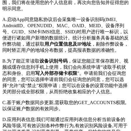
围，我们将在使用您的个人信息前，再次向您告知并征得您的
明示同意。
A.启动App同意隐私协议后会采集唯一设备识别码(IMEI、
AndroidID、OPENUDID、MAC、OAID、MEID、设备序列
号、GUID、SIM卡IMSI信息、SSID)对用户进行唯一标识，以
便进行诸如用户新增的数据统计。统计分析服务具备基础的反
作弊功能，通过获取
用户位置信息及IP地址
，剔除作弊设备，
同时矫正用户的地域分布数据，提高报表数据的准确性。
B.为了能正常读取
设备识别号码
，保证您能正常保存图片、视
频或缓存信息到手机上使用，我们会向系统申请"读取手机状
态和身份、启用
写入外部存储卡权限
"。申请前我们会征询您
的同意，您可以选择申请前我们会征询您的同意，您可以选
择“允许”或“禁止”权限申请；您可以在设备的设置功能中选择
关闭部分或全部权限，从而拒绝收集相应的个人信息。
C.基于账户数据同步更新,需获取您的GET_ACCOUNTS权限,
以保证账户数据的有效同步。
D.应用列表信息:我们可能通过应用列表信息分析当前设备的
风险等级,可有效识别各种作弊行为,有效识别风险设备,可用于