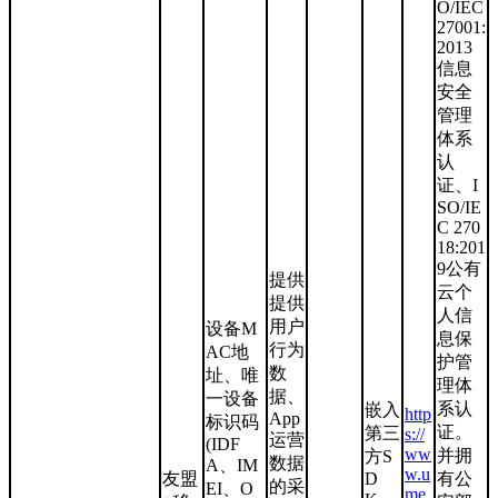
O/IEC
27001:
2013
信息
安全
管理
体系
认
证、I
SO/IE
C 270
18:201
9公有
提供
云个
提供
人信
用户
设备M
息保
行为
AC地
护管
数
址、唯
理体
据、
一设备
系认
嵌入
http
App
标识码
证。
第三
s://
运营
(IDF
ww
并拥
方S
数据
A、IM
w.u
友盟
D
有公
的采
EI、O
me