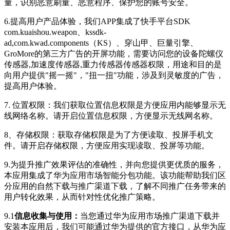
量，识别恶意刷量、恶意程序、保护您的账号安全。
6.提高用户产品体验，我们APP集成了快手平台SDK
com.kuaishou.weapon、kssdk-
ad,com.kwad.components（KS）、穿山甲、巨量引擎、
GroMore的第三方广告的开屏功能，
需要访问您的设备陀螺仪
传感器,加速度传感器,重力传感器传感器权限，用途和目的是
向用户提供"摇一摇"，"扭一扭"功能，涉及到灵敏度的广告，
提高用户体验。
7.
位置权限：我们获取位置信息权限是方便应用内能够显示无
线网络名称。请开启位置信息权限，方便显示无线网名称。
8、存储权限：获取存储权限是为了方便读取、投屏手机文
件。请开启存储权限，方便应用实现读取、投屏等功能。
9.为提升推广效果评估的准确性，并向您提供更优质的服务，
本应用集成了华为应用市场智能分包功能。该功能帮助我们区
分应用的自然下载与推广渠道下载，了解不同推广任务带来的
用户转化效果，从而针对性优化推广策略。
9.1
信息收集与使用：
当您通过华为应用市场推广渠道下载并
安装本应用后，我们可能通过华为提供的官方接口，从华为应