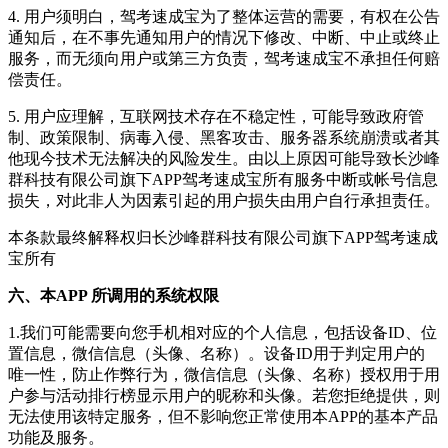
4. 用户须明白，
驾考速成宝
为了整体运营的需要，有权在公告
通知后，在不事先通知用户的情况下修改、中断、中止或终止
服务，而无须向用户或第三方负责，
驾考速成宝
不承担任何赔
偿责任。
5. 用户应理解，互联网技术存在不稳定性，可能导致政府管
制、政策限制、病毒入侵、黑客攻击、服务器系统崩溃或者其
他现今技术无法解决的风险发生。由以上原因可能导致
长沙峰
群科技有限公司
旗下APP
驾考速成宝
所有服务中断或帐号信息
损失，对此非人为因素引起的用户损失由用户自行承担责任。
本条款最终解释权归
长沙峰群科技有限公司
旗下APP
驾考速成
宝
所有
六、本APP 所调用的系统权限
1.我们可能需要向您手机相对应的个人信息，包括设备ID、位
置信息，微信信息（头像、名称）。设备ID用于判定用户的
唯一性，防止作弊行为，微信信息（头像、名称）授权用于用
户参与活动排行榜显示用户的昵称和头像。若您拒绝提供，则
无法使用该特定服务，但不影响您正常使用本APP的基本产品
功能及服务。