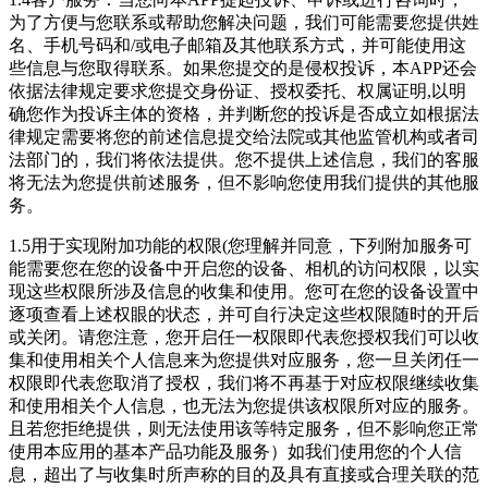
为了方便与您联系或帮助您解决问题，我们可能需要您提供姓
名、手机号码和/或电子邮箱及其他联系方式，并可能使用这
些信息与您取得联系。如果您提交的是侵权投诉，本APP还会
依据法律规定要求您提交身份证、授权委托、权属证明,以明
确您作为投诉主体的资格，并判断您的投诉是否成立如根据法
律规定需要将您的前述信息提交给法院或其他监管机构或者司
法部门的，我们将依法提供。您不提供上述信息，我们的客服
将无法为您提供前述服务，但不影响您使用我们提供的其他服
务。
1.5用于实现附加功能的权限(您理解并同意，下列附加服务可
能需要您在您的设备中开启您的设备、相机的访问权限，以实
现这些权限所涉及信息的收集和使用。您可在您的设备设置中
逐项查看上述权眼的状态，并可自行决定这些权限随时的开后
或关闭。请您注意，您开启任一权限即代表您授权我们可以收
集和使用相关个人信息来为您提供对应服务，您一旦关闭任一
权限即代表您取消了授权，我们将不再基于对应权限继续收集
和使用相关个人信息，也无法为您提供该权限所对应的服务。
且若您拒绝提供，则无法使用该等特定服务，但不影响您正常
使用本应用的基本产品功能及服务）如我们使用您的个人信
息，超出了与收集时所声称的目的及具有直接或合理关联的范