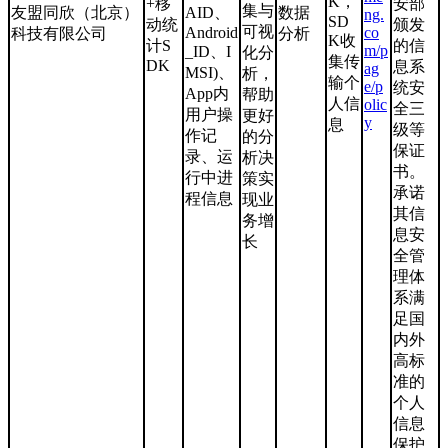
K，
+移
安部
集与
友盟同欣（北京）
AID、
数据
ng.
SD
动统
颁发
可视
Android
co
科技有限公司
分析
K收
计S
的信
m/p
_ID、I
化分
集传
DK
息系
ag
MSI)、
析，
输个
e/p
统安
App内
帮助
人信
olic
全三
用户操
更好
y
息
级等
作记
的分
保证
录、运
析决
书。
行中进
策实
承诺
程信息
现业
其信
务增
息安
长
全管
理体
系满
足国
内外
高标
准的
个人
信息
保护