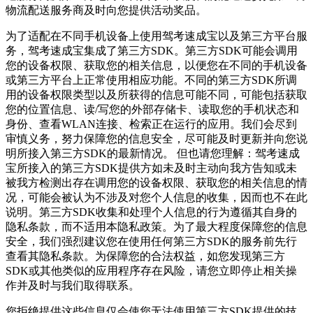
物流配送服务商及时向您提供活动奖品。
为了适配在不同手机设备上使用
驾考速成宝
以及第三方平台服
务，
驾考速成宝
集成了第三方SDK。第三方SDK可能会调用
您的设备权限、获取您的相关信息，以便您在不同的手机设备
或第三方平台上正常使用相应功能。不同的第三方SDK所调
用的设备权限类型以及所获得的信息可能不同，可能包括获取
您的位置信息、读/写您的外部存储卡、读取您的手机状态和
身份、查看WLAN连接、检索正在运行的应用。我们会尽到
审慎义务，努力保障您的信息安全，尽可能及时更新并向您说
明所接入第三方SDK的最新情况。 但也请您理解：
驾考速成
宝
所接入的第三方SDK提供方如未及时主动向我方告知或未
被我方检测出存在调用您的设备权限、获取您的相关信息的情
况，可能会被认为不涉及对您个人信息的收集，因而也不在此
说明。第三方SDK收集和处理个人信息的行为遵循其自身的
隐私条款，而不适用本隐私政策。为了最大程度保障您的信息
安全，我们强烈建议您在使用任何第三方SDK的服务前先行
查看其隐私条款。为保障您的合法权益，如您发现第三方
SDK或其他类似的应用程序存在风险，请您立即停止相关操
作并及时与我们取得联系。
您拒绝提供这些信息仅会使您无法使用第三方SDK提供的技