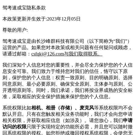
驾考速成宝
隐私条款
本政策更新并生效于:2023年12月05日
尊敬的用户:
驾考速成宝
是由
长沙峰群科技有限公司
（以下简称为“我们”）
运营的产品。如果您对本政策或相关问题有任何疑问或顾虑，
请通过邮箱：
csfqkj@126.com与我们取得联系。
我们深知个人信息对您的重要性，并会尽全力保护您的个人信
息安全可靠。我们致力于维持您对我们的信任，恪守以下原
则，保护您的个人信息：权责一致原则、目的明确原则、选择
同意原则、最小必要原则、确保安全原则、主体参与原则、公
开透明原则等。同时，我们承诺，我们将按业界成熟的安全标
准，采取相应的安全保护措施来保护您的个人信息。
系统权限比如
相机、相册（存储）、麦克风
等系统权限均不会
默认开启。只有在您触发相关业务功能时，我们才会向您申请
相关权限，并获取相应信息（如涉及）。请您放心，我们
申请
访问的权限
只限于实现特定的功能所必需，并且您可以随时撤
回系统权限的授权。如您拒绝或撤回授权系统权限，会使您无